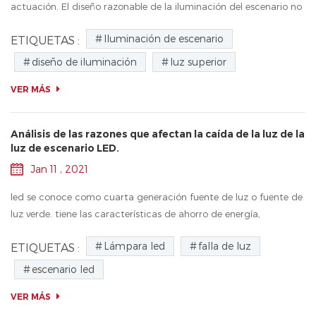
actuación. El diseño razonable de la iluminación del escenario no
solo puede mejorar el efecto general del escenario, sino que
Iluminación de escenario
ETIQUETAS :
también a...
diseño de iluminación
luz superior
VER MÁS
Análisis de las razones que afectan la caída de la luz de la
luz de escenario LED.
Jan 11 , 2021
led se conoce como cuarta generación fuente de luz o fuente de
luz verde. tiene las características de ahorro de energía,
protección del medio ambiente, larga vida útil, tamaño pequeño,
Lámpara led
falla de luz
ETIQUETAS :
etc., y es cad...
escenario led
VER MÁS