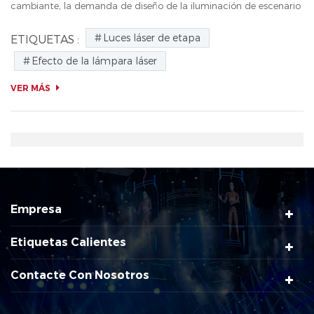
cambiante, la demanda de diseño de la iluminación de escenario
se está volviendo más fuerte y más fuerte, y los tipos de
Luces láser de etapa
ETIQUETAS :
iluminación de esc...
Efecto de la lámpara láser
VER MÁS
Empresa
Etiquetas Calientes
Contacte Con Nosotros