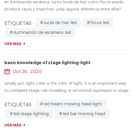
en iluminación escénica, tanto luces de haz como focos puede
producir rayos y manchas. ¿Hay alguna diferencia entre ellos?
¿Qué luces de escenario funcionan mejor? Para estas preguntas,
luces de haz led
focos led
ETIQUETAS :
analicemos las...
iluminación de escenario led
VER MÁS
basic knowledge of stage lighting-light
Oct 26 , 2020
simply put, light color is the color of light. it is an important way
to complete stage role modeling or emotional expression in stage
lighting design. it can effectively render the atmosphere and
led beam moving head light
ETIQUETAS :
moo...
led stage lighting
led bar moving head
VER MÁS