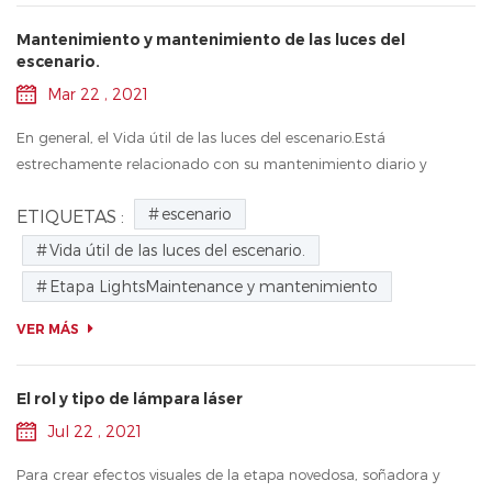
Mantenimiento y mantenimiento de las luces del
escenario.
Mar 22 , 2021
En general, el Vida útil de las luces del escenario.Está
estrechamente relacionado con su mantenimiento diario y
mantenimiento. Por lo tanto, el personal de la industria debe
escenario
ETIQUETAS :
dominar el mantenimiento ...
Vida útil de las luces del escenario.
Etapa LightsMaintenance y mantenimiento
VER MÁS
El rol y tipo de lámpara láser
Jul 22 , 2021
Para crear efectos visuales de la etapa novedosa, soñadora y