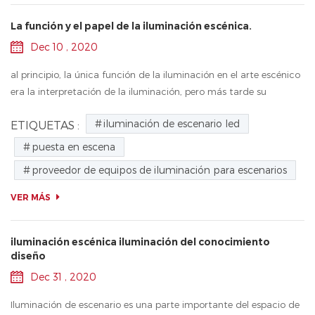
La función y el papel de la iluminación escénica.
Dec 10 , 2020
al principio, la única función de la iluminación en el arte escénico
era la interpretación de la iluminación, pero más tarde su
naturaleza original cambia a medida que avanza el tiempo. La
iluminación de escenario led
ETIQUETAS :
iluminación...
puesta en escena
proveedor de equipos de iluminación para escenarios
VER MÁS
iluminación escénica iluminación del conocimiento
diseño
Dec 31 , 2020
Iluminación de escenario es una parte importante del espacio de