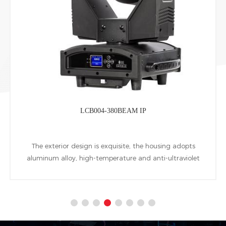
LCB004-380BEAM IP
The exterior design is exquisite, the housing adopts
aluminum alloy, high-temperature and anti-ultraviolet
engineering plastic, IP65 dynamic rotating computer
beam moving head, using 380W HID lamp as light
source.