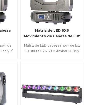
Cabeza
Matriz de LED 8X8
Movimiento de Cabeza de Luz
óvil de
Matriz de LED cabeza móvil de luz
Led y 7°
.Es utiliza 64 x 3 En Ámbar LEDs y
e,Y puede
3 ° ángulo de haz de la lente Y
a en la
también puede trabajar la rotación
ón .36pcs
infinita en la Cacerola / de la
do
inclinación . 64pcs de Los LEDs son
y Artnet
controlados de forma individual en
.
DMX y Artnet modo de control de .