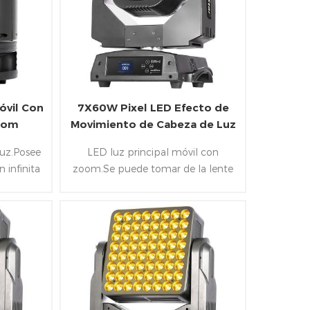
vil Con
7X60W Pixel LED Efecto de
Zoom
Movimiento de Cabeza de Luz
con Zoom
luz.Posee
LED luz principal móvil con
n infinita
zoom.Se puede tomar de la lente
la
para girar infinitamente y posee
inclusión
7x60W RGBW 4 en 1 Led y zoom
illo de
de la gama de 4-50°.Además de la
4 mm
inclusión de DMX 512、Artnet、
nte len y
Sonido y modo Master/Slave.
-40°