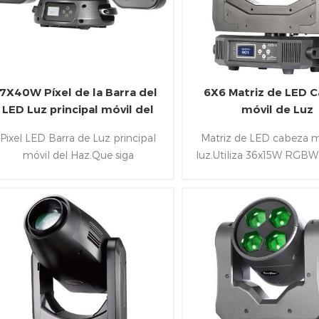
7X40W Píxel de la Barra del
6X6 Matriz de LED 
LED Luz principal móvil del
móvil de Luz
Haz con LED RGB Anillo
Pixel LED Barra de Luz principal
Matriz de LED cabeza m
móvil del Haz.Que siga
luz.Utiliza 36x15W RGBW 
DMX&Artnet y protocolo de
ángulo de haz de la lent
control de usos 7x40W RGBW
trabajar rotación infinit
ed&84x0.2W Led,Y puede trabajar
Cacerola / de la inclinaci
otación infinita en la Cacerola / de
de LEDs controla
la inclinación y 7pcs de LEDs
individualmente en DMX 
controlado individualmente
modo de control