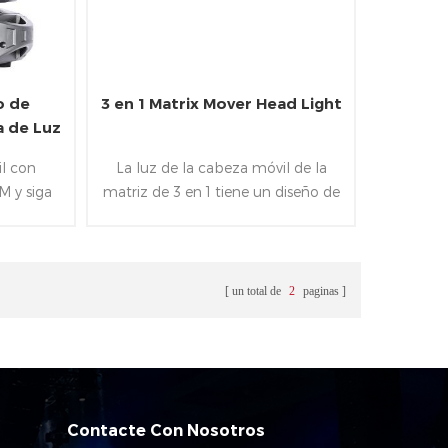
o de
3 en 1 Matrix Mover Head Light
 de Luz
il con
La luz de la cabeza móvil de la
 y siga
matriz de 3 en 1 tiene un diseño de
ás de la
apariencia único, y las lámparas
BW 4 en
pueden ser perfectamente
4-60°.Es
Empalme para que la lámpara de
ciones de
haz de luz y la lámpara sean
un total de
2
paginas
eventos.
equidistantes y emiten vigas
paralelas. La luz principal (haz) es
10 * 40w RGBWA Los LEDs, y el
ángulo de salida de la luz es 1 °.
individualmente controlado. 240 *
Contacte Con Nosotros
0.5w Los LED blancos se pueden