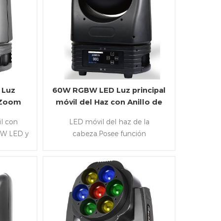
 Luz
60W RGBW LED Luz principal
n Zoom
móvil del Haz con Anillo de
LED
il con
LED móvil del haz de la
BW LED y
cabeza.Posee función
ura de
RDM,Cacerola/de la Inclinación
lineal de
rotación infinita,1x60W RGBW
LED&72X0.2W LED RGB de LED
e los
ring y se sigue DMX&protocolo
Artnet
Artnet. 2° ángulo de haz y un
l de
nuevo 130mm eficiente brillante
len así