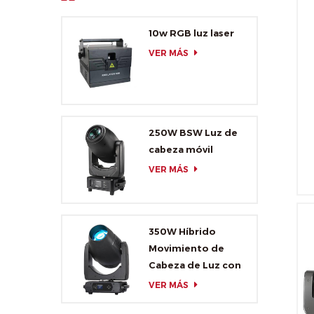
10w RGB luz laser
VER MÁS
250W BSW Luz de
cabeza móvil
VER MÁS
350W Híbrido
Movimiento de
f
Cabeza de Luz con
CMY y CTO
VER MÁS