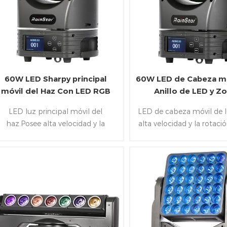
60W LED Sharpy principal
60W LED de Cabeza mó
móvil del Haz Con LED RGB
Anillo de LED y 
Anillo
LED luz principal móvil del
LED de cabeza móvil de 
haz.Posee alta velocidad y la
alta velocidad y la rotació
rotación infinita en la Cacerola/de
en la Cacerola/de 
la Inclinación.Además de la
Inclinación.Además de la 
inclusión de 1x60W RGBW
de 1x60W RGBW LED&an
LED&8X0.5W LED RGB de LED en
LED y una nueva 9
orma de anillo.Una nueva 94 mm
altamente eficiente brilla
eficiente brillante len y 5° ángulo
rango de zoom de 5
de haz así