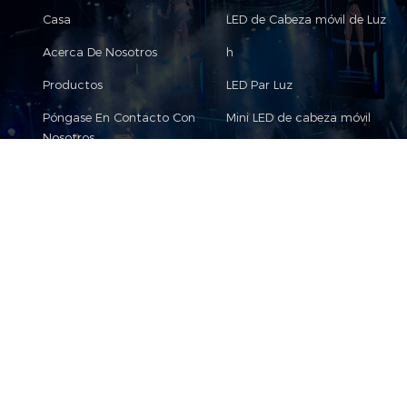
Casa
LED de Cabeza móvil de Luz
Acerca De Nosotros
h
Productos
LED Par Luz
Póngase En Contacto Con
Mini LED de cabeza móvil
Nosotros
e
Blog
LED Luz principal móvil del Haz
Sitemap
Par LED Zoom Luz
XML
o
Sharpy Principal Móvil Del Haz 
.,Ltd Todos los derechos reservados
IPv6 red compatible