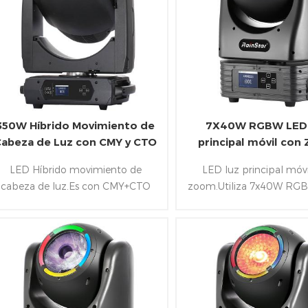
350W Híbrido Movimiento de
7X40W RGBW LED
abeza de Luz con CMY y CTO
principal móvil co
LED Híbrido movimiento de
LED luz principal móv
cabeza de luz.Es con CMY+CTO
zoom.Utiliza 7x40W RG
tiliza 1x350W LED blanco y posee
posee blanco temperat
na temperatura de color 7000K,5
color 2700K-6500k,4 -60° 
-35° lineal de zoom,CMY+rueda de
zoom,cada LED
color y lineal CTO.Además de los
controlable.Además d
siguientes RDM,DMX y Artnet
siguientes RDM,DMX y 
protocolo de control de
protocolo de contro