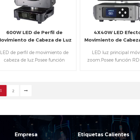
600W LED de Perfil de
4X40W LED Efect
ovimiento de Cabeza de Luz
Movimiento de Cabeza
Con CMY y CTO
LED de perfil de movimiento de
LED luz principal móv
cabeza de luz.Posee función
zoom.Posee función RDM
RDM,el promedio de generación
DMX-512 protocolo.Adem
de perfiles de efecto
inclusión de 4x40W RG
cambiante,1x600W LED blanco，
1LED&rango de zoom de 
motores trifásicos y gran rango de
conveniente para las esta
1
2
oom de 7-42°y siga DMX & Artnet
TV,club,bar de bodas y 
protocolos.
Empresa
Etiquetas Calientes