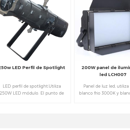
250w LED Perfil de Spotlight
200W panel de ilumi
led LCH007
LED perfil de spotlight.Utiliza
Panel de luz led, utili
250W LED módulo. El punto de
blanco frio 3000K y blan
luz es el 90% de la energía más
6500K LED.
ficiente que los tradicionales focos
halógenos de tungsteno. Besieds
ningún parpadeo: 16bit de
tenuación de la tecnología, Ultra-