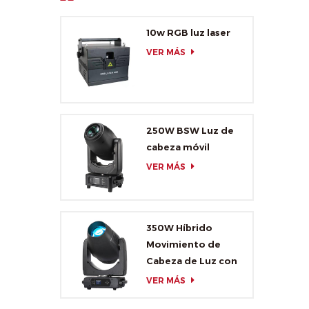
10w RGB luz laser
VER MÁS
250W BSW Luz de
cabeza móvil
VER MÁS
350W Híbrido
Movimiento de
Cabeza de Luz con
CMY y CTO
VER MÁS