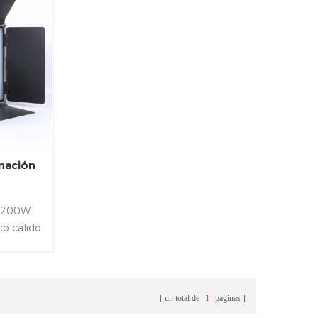
nación
za 200W
co cálido
un total de
1
paginas