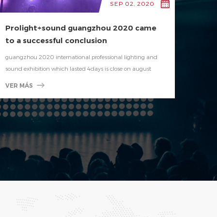
SEP 02, 2020
Prolight+sound guangzhou 2020 came
to a successful conclusion
guangzhou 2020 international professional lighting and
sound exhibition which lasted 4days is close on august
24.In this audio-visual feast, exhibitors have done their best
VER MÁS
to open the era of wisdom of audio and video for visitors,
which is satisfactory. The following are highlights of
guangzhou Rainstar lighting in this exhibition. The
exhibition area of this year's exhibition reached 80,000
squa...