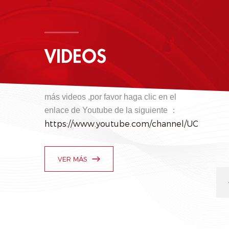
VIDEOS
más videos ,por favor haga clic en el
enlace de Youtube de la siguiente
：
https://www.youtube.com/channel/UCPmB
VER MÁS