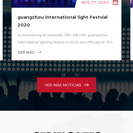
NOV 27, 2020
guangzhou international light Festvial
2020
on the evening of november 18th, the 10th guangzhou
international lighting festival in 2020 was officially lit. This
year, the main venue of the new central axis and the four
VER MÁS
venues of the old central axis, one river and two banks, and
Pati will be linked together and combined with innovative
methods such as the cloud light festival and webcast to
bring brilliant and colorful lighting works to mor...
VER MÁS NOTICIAS