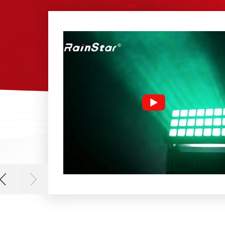
ROZbvwsEnpYiW2cJrGw