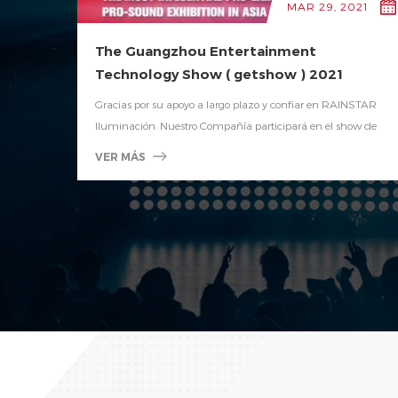
MAR 29, 2021
The Guangzhou Entertainment
Technology Show ( getshow ) 2021
Gracias por su apoyo a largo plazo y confiar en RAINSTAR
Iluminación. Nuestro Compañía participará en el show de
tecnología de entretenimiento de Guangzhou ( Getshow )
VER MÁS
2021.El Sinceramente lo invite a visitar nuestra exposición
Booth.welcome Usted para visitar nuestro stand para
obtener orientación y negociación comercial. Dirección: Poly
World Trade Center Expo, Guangzhou, China Fecha: 8-
11.may.2...