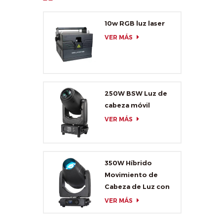
10w RGB luz laser
VER MÁS
250W BSW Luz de
cabeza móvil
VER MÁS
350W Híbrido
Movimiento de
Cabeza de Luz con
CMY y CTO
VER MÁS