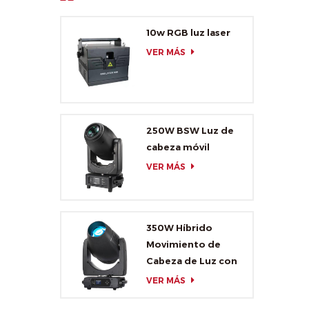
10w RGB luz laser
VER MÁS
250W BSW Luz de
cabeza móvil
VER MÁS
350W Híbrido
Movimiento de
Cabeza de Luz con
CMY y CTO
VER MÁS