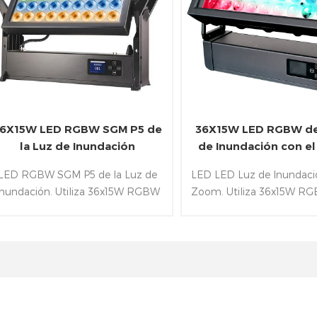
6X15W LED RGBW SGM P5 de
36X15W LED RGBW de
la Luz de Inundación
de Inundación con e
LED RGBW SGM P5 de la Luz de
LED LED Luz de Inundaci
Inundación. Utiliza 36x15W RGBW
Zoom. Utiliza 36x15W RG
Led y lente de 25° （10°，45°
72x0.2W RGB Led(lu
pcional）. Además de la inclusión
fondo).Además de poseer
de IP65 clase de carcasa de
zoom de 7-58°,IP65 wa
aluminio y siguientes W-
clase y la siguiente
DMX&RDM&control DMX
DMX&RDM&control
protocolos.
protocolos.