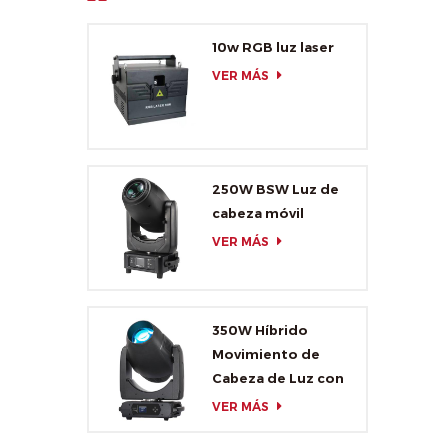
10w RGB luz laser
VER MÁS
250W BSW Luz de
cabeza móvil
VER MÁS
350W Híbrido
Movimiento de
Cabeza de Luz con
CMY y CTO
VER MÁS