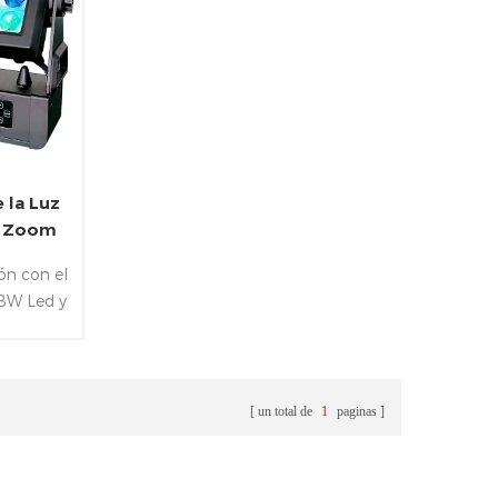
 la Luz
l Zoom
ón con el
BW Led y
z de
 rango de
teproof
 W-
un total de
1
paginas
 DMX